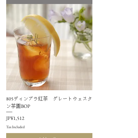
805ディンブラ紅茶 グレートウェスタ
ン茶園BOP
Price
JP¥1,512
Tax Included