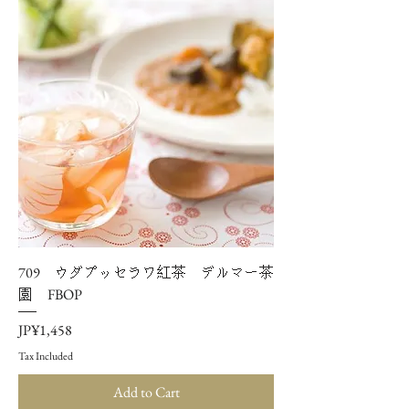
709 ウダプッセラワ紅茶 デルマー茶
園 FBOP
Price
JP¥1,458
Tax Included
Add to Cart