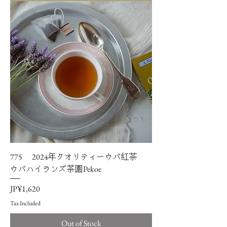
775 2024年クオリティーウバ紅茶
ウバハイランズ茶園Pekoe
Price
JP¥1,620
Tax Included
Out of Stock