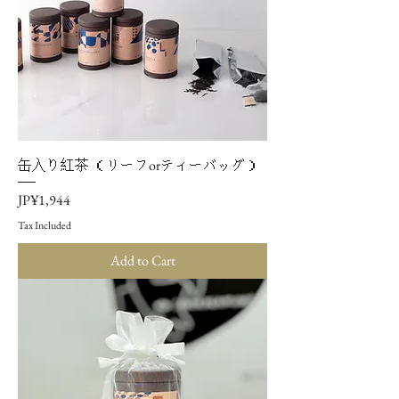
缶入り紅茶 （リーフorティーバッグ）
Price
JP¥1,944
Tax Included
Add to Cart