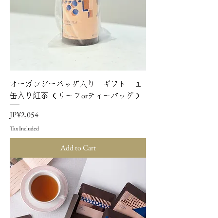
オーガンジーバッグ入り ギフト １
缶入り紅茶 （リーフorティーバッグ）
Price
JP¥2,054
Tax Included
Add to Cart