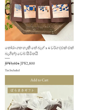
තෝරා ගත හැකි තේ බෑග් x 4 වර්ග (එක් එක්
බැගින්) වෙබ් සීමිතයි
Regular Price
Sale Price
JP¥3,024
JP¥2,800
Tax Included
Add to Cart
ばらまきギフト