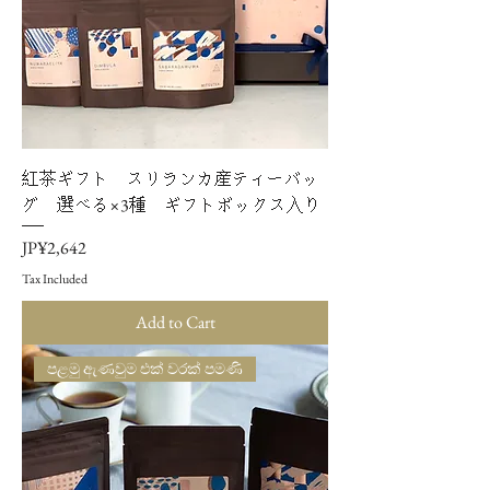
紅茶ギフト スリランカ産ティーバッ
グ 選べる×3種 ギフトボックス入り
Price
JP¥2,642
Tax Included
Add to Cart
පළමු ඇණවුම එක් වරක් පමණි