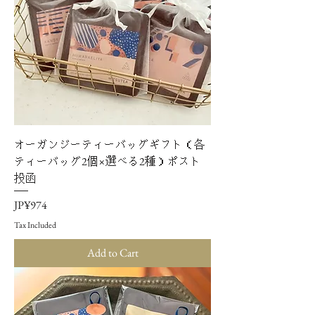
オーガンジーティーバッグギフト（各
ティーバッグ2個×選べる2種）ポスト
投函
Price
JP¥974
Tax Included
Add to Cart