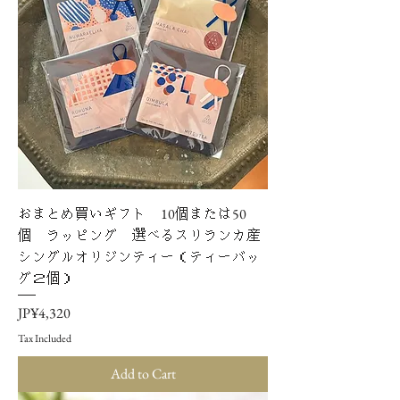
おまとめ買いギフト 10個または50
個 ラッピング 選べるスリランカ産
シングルオリジンティー（ティーバッ
グ２個）
Price
JP¥4,320
Tax Included
Add to Cart