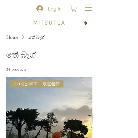
Log In
Home
තේ බෑග්
තේ බෑග්
34 products
-8/16(日)まで 限定個数