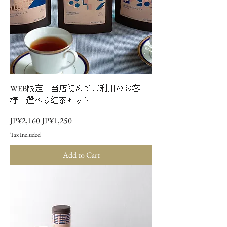
WEB限定 当店初めてご利用のお客
様 選べる紅茶セット
Regular Price
Sale Price
JP¥2,160
JP¥1,250
Tax Included
Add to Cart