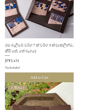
රස බැලීමේ වර්ග 7 ක් වර්ග 3 ක් (කෙලින්ම,
කිරි තේ, තේ බෑගය)
Price
JP¥3,431
Tax Included
Add to Cart
人気No.3