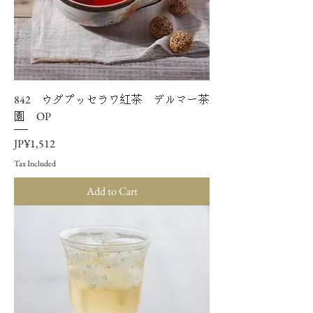
842 ウダプッセラワ紅茶 デルマー茶
園 OP
Price
JP¥1,512
Tax Included
Add to Cart