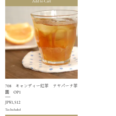
Add to Cart
708 キャンディー紅茶 ナヤパーナ茶
園 OP1
Price
JP¥1,512
Tax Included