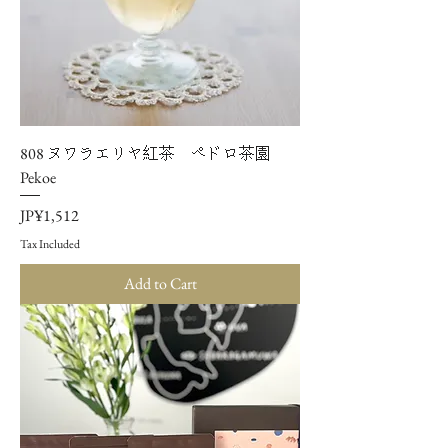
808 ヌワラエリヤ紅茶 ペドロ茶園
Pekoe
Price
JP¥1,512
Tax Included
Add to Cart