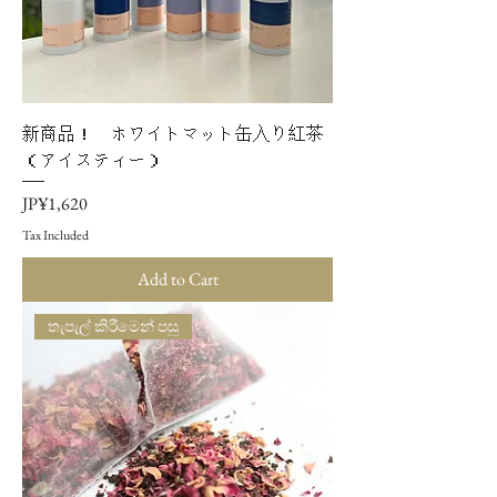
新商品！ ホワイトマット缶入り紅茶
（アイスティー）
Price
JP¥1,620
Tax Included
Add to Cart
තැපැල් කිරීමෙන් පසු