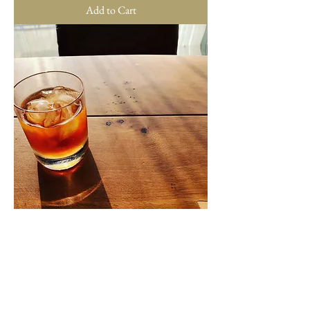
Add to Cart
801サバラガムワ紅茶 パニルカンダテ
ィーファクトリーOP1
Price
JP¥1,512
Tax Included