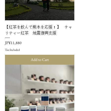
【紅茶を飲んで熊本を応援！】 チャ
リティー紅茶 地震復興支援
Price
JP¥11,880
Tax Included
Add to Cart