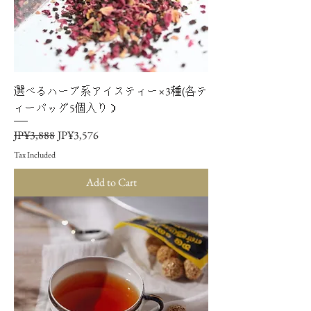
選べるハーブ系アイスティー×3種(各テ
ィーバッグ5個入り）
Regular Price
Sale Price
JP¥3,888
JP¥3,576
Tax Included
Add to Cart