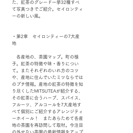
た、紅茶のグレード一挙32種すべ
て写真つきでご紹介。セイロンティ
ーの新しい風。
・第2章 セイロンティーの7大産
地
各産地の、茶園マップ。町の様
子。紅茶の特徴や味・香りについ
て。またそれぞれのいれ方のコツ
や、産地に住んでいたミツならでは
のプチ情報。産地の紅茶の特徴を知
り尽くしたMITSUTEAが紹介する、
その紅茶に合うハーブ、スパイス、
フルーツ、アルコールを7大産地す
べて個別にご紹介するアレンジティ
ーホイール！ またあらためて各産
地の茶園を再訪問して取材。今注目
の外せない茶園の最新情報をアップ