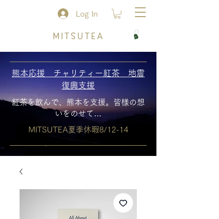
Log In
熊本応援 チャリティー紅茶 地震
復興支援
紅茶を飲んで、熊本を支援。皆様の想
いをのせて…
MITSUTEA夏季休暇8/12-14