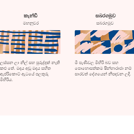
​කැන්ඩි
​සබරගමුව
​මහනුවර
සබරගමුව
​ලස්සන ලා නිල් සහ පුරුද්දක් නැති
මී පැණිවල මිහිරි බව සහ
කළු තේ. මදය අඩු මදය සහිත
පොහොසත්කම ෂින්හාරාජා නම්
ඇප්රිකොට් ඇටයේ පලතුරු
සාරවත් දේශයෙන් නිපදවන ලදි.
මිහිරිය.