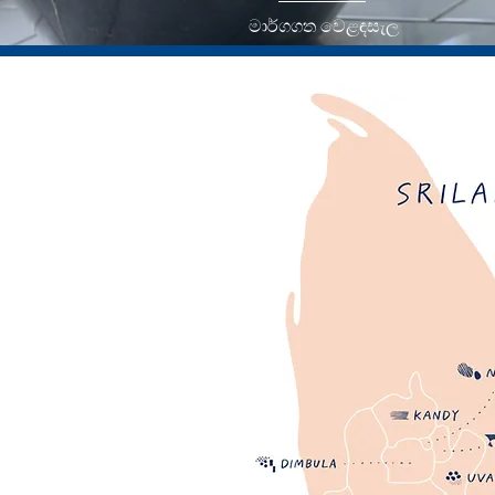
මාර්ගගත වෙළඳසැල