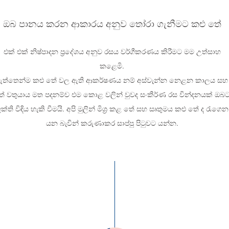
ඔබ පානය කරන ආකාරය අනුව තෝරා ගැනීමට කළු තේ
එක් එක් නිෂ්පාදන ප්‍රදේශය අනුව රසය වර්ගීකරණය කිරීමට මම උත්සාහ
කළෙමි.
ඇත්තෙන්ම කළු තේ වල ඇති ආකර්ෂණය නම් අස්වැන්න නෙළන කාලය සහ
ේ වතුයාය මත පදනම්ව එම කොළ වලින් වුවද සංකීර්ණ රස වින්දනයක් ඔබ
ුක්ති විඳිය හැකි වීමයි. අපි මුලින් මිශ්‍ර කළ තේ සහ සෘතුමය කළු තේ ද රැගෙන
යන බැවින් කරුණාකර සාප්පු පිටුවට යන්න.
​කිරි තේ සඳහා සුදුසු ය