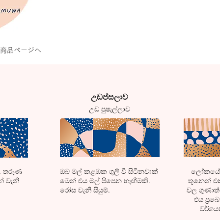
の商品ページへ
​උඩප්සලාව
​උඩ පුෂැල්ලාව
න. තරුණ
​ඔබ මල් කළඹක ගුලි වී සිටිනවාක්
​ලෝකයේ 
් වැනි
මෙන් එය මල් පිපෙන හැඟීමකි.
තුනෙන් එකක
රෝස වැනි සියුම්.
වල ගුණාත්
එය ප්‍ර
වර්ගය