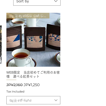
Sort by
පළමු ඇණවුම එක් වරක් පමණි
WEB限定 当店初めてご利用のお客
Quick View
様 選べる紅茶セット
Regular Price
Sale Price
JP¥2,160
JP¥1,250
Tax Included
පළමු තේ බෑගය