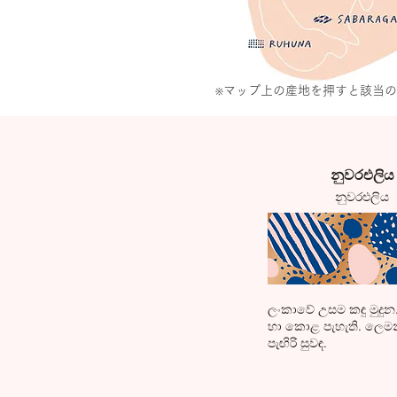
※マップ上の産地を押すと該当
​නුවරඑලිය
​නුවරඑලිය
ලංකාවේ උසම කඳු මුදු
හා කොළ පැහැති. ලෙමන
පැඟිරි සුවඳ.