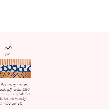
ඌව
​ඌව
තිබෙන ප්‍රධාන තේ
්. ජූලි-සැප්තැම්බර්
මක සමය පැමිණි විට
බෝධමත් මෙන්තෝල්
ක් බවට පත් වේ.