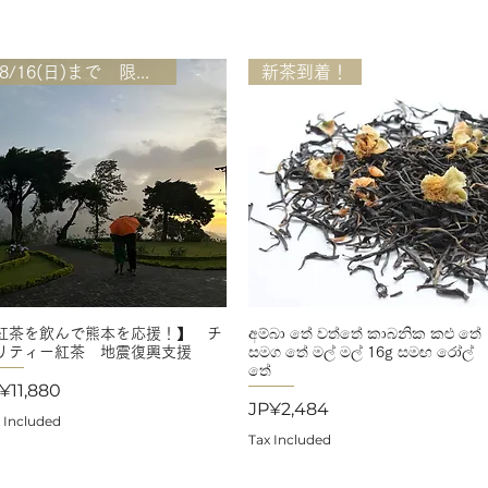
-8/16(日)まで 限定個数
新茶到着！
紅茶を飲んで熊本を応援！】 チ
Quick View
අම්බා තේ වත්තේ කාබනික කළු තේ
Quick View
リティー紅茶 地震復興支援
සමග තේ මල් මල් 16g සමඟ රෝල්
තේ
ice
¥11,880
Price
JP¥2,484
 Included
Tax Included