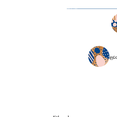
​පිරිසිදු රස
​නුව