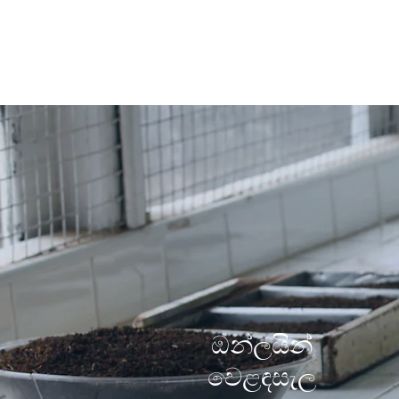
​ඔන්ලයින්
වෙළඳසැල