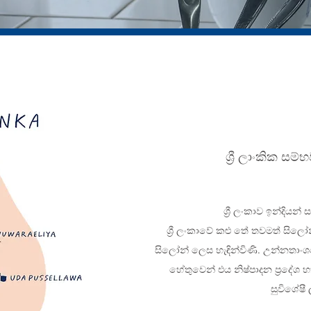
​ශ්‍රී ලාංකික ස
ශ්‍රී ලංකාව ඉන්දියන
​
ශ්‍රී ලංකාවේ කළු තේ තවමත් සිල
සිලෝන් ලෙස හැඳින්විණි. උන්නතා
හේතුවෙන් එය නිෂ්පාදන ප්‍රදේශ
සුවිශේෂී