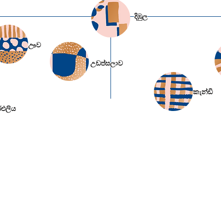
දිඹුල
ඌව
උඩප්සලාව
කැන්ඩි
කෙලින්ම තේ සඳහා සුදුසු ය
රඑලිය