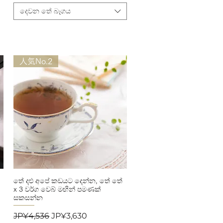
දෙවන තේ බෑගය
人気No.2
තේ දළු අපේ කඩයට දෙන්න, තේ තේ
Quick View
x 3 වර්ග වෙබ් මඟින් පමණක්
සකසන්න
Regular Price
Sale Price
JP¥4,536
JP¥3,630