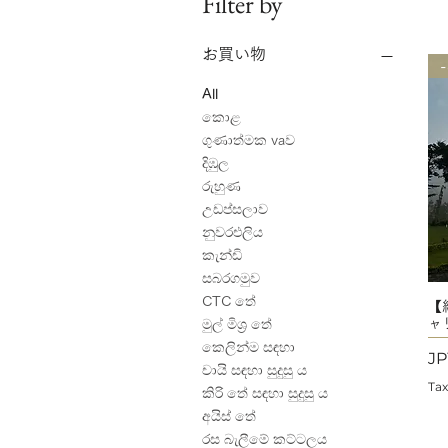
Filter by
お買い物
All
කොළ
ගුණාත්මක vaව
දිඹුල
රුහුණ
උඩප්සලාව
නුවරඑලිය
කැන්ඩි
සබරගමුව
CTC තේ
【
ャ
මුල් මිශ්‍ර තේ
කෙලින්ම සඳහා
Pr
JP
චායි සඳහා සුදුසු ය
Tax
කිරි තේ සඳහා සුදුසු ය
අයිස් තේ
රස බැලීමේ කට්ටලය