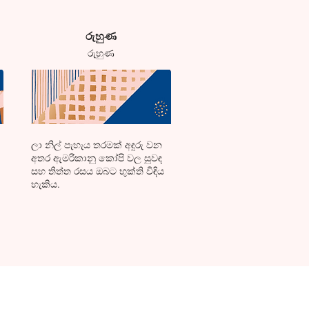
​රුහුණ
​රුහුණ
​ලා නිල් පැහැය තරමක් අඳුරු වන
අතර ඇමරිකානු කෝපි වල සුවඳ
සහ තිත්ත රසය ඔබට භුක්ති විඳිය
හැකිය.