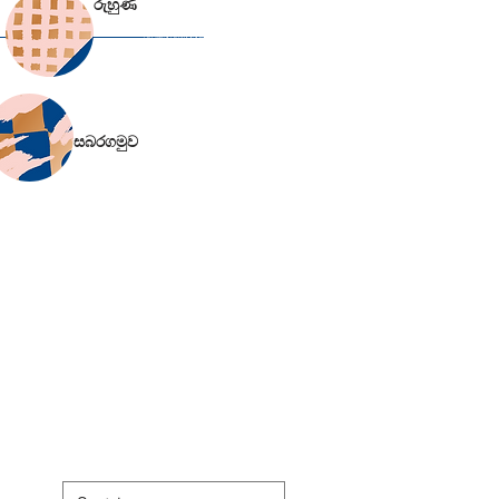
රුහුණ
​පොහොසත් රසය
​සබරගමුව