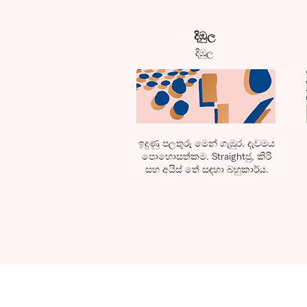
​දිඹුල
​දිඹුල
ඉදුණු පලතුරු මෙන් ගැඹුර. දැවමය
පොහොසත්කම. Straightජු, කිරි
සහ අයිස් තේ සඳහා බහුකාර්ය.