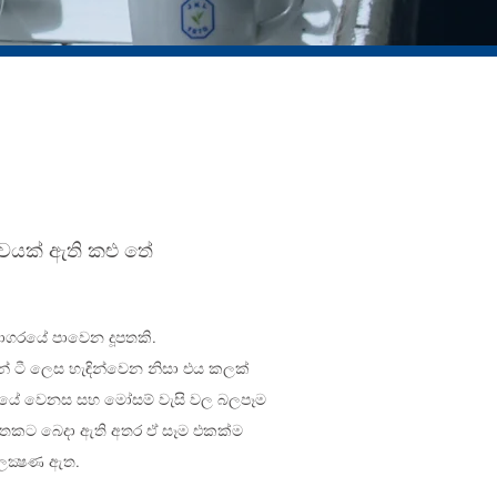
ම්භවයක් ඇති කළු තේ
් සාගරයේ පාවෙන දූපතකි.
ෝන් ටී ලෙස හැඳින්වෙන නිසා එය කලක්
ංශයේ වෙනස සහ මෝසම් වැසි වල බලපෑම
 හතකට බෙදා ඇති අතර ඒ සෑම එකක්ම
 ලක්‍ෂණ ඇත.