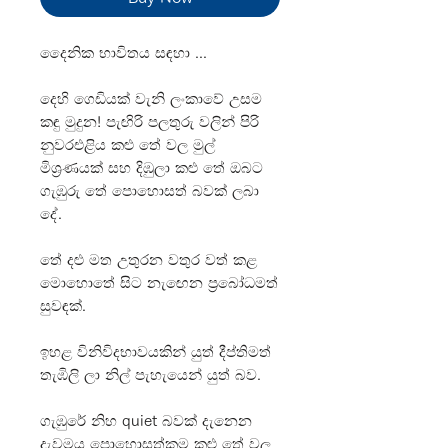
දෛනික භාවිතය සඳහා ...
දෙහි ගෙඩියක් වැනි ලංකාවේ උසම
කඳු මුදුන! පැඟිරි පලතුරු වලින් පිරි
නුවරඑළිය කළු තේ වල මුල්
මිශ්‍රණයක් සහ දිඹුලා කළු තේ ඔබට
ගැඹුරු තේ පොහොසත් බවක් ලබා
දේ.
තේ දළු මත උතුරන වතුර වත් කළ
මොහොතේ සිට නැඟෙන ප්‍රබෝධමත්
සුවඳක්.
ඉහළ විනිවිදභාවයකින් යුත් දීප්තිමත්
තැඹිලි ලා නිල් පැහැයෙන් යුත් බව.
ගැඹුරේ නිහ quiet බවක් දැනෙන
දැවමය පොහොසත්කම කළු තේ වල