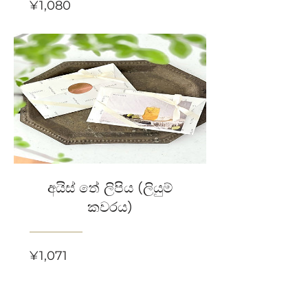
Price
¥1,080
අයිස් තේ ලිපිය (ලියුම්
කවරය)
Price
¥1,071
Related Products