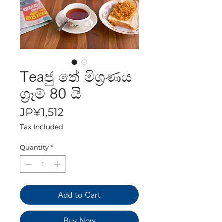
Teaජු තේ මිශ්‍රණය
ග්‍රෑම් 80 යි
Price
JP¥1,512
Tax Included
Quantity
*
Add to Cart
Buy Now