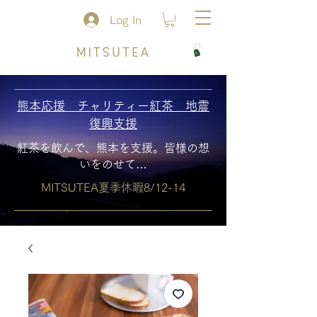
Log In
熊本応援 チャリティー紅茶 地震
復興支援
紅茶を飲んで、熊本を支援。皆様の想
いをのせて…
MITSUTEA夏季休暇8/12-14